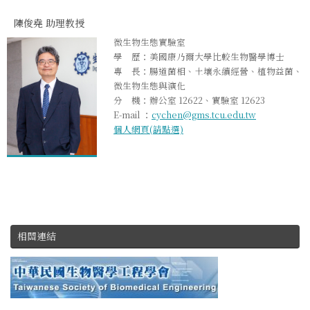
陳俊堯 助理教授
微生物生態實驗室
學 歷：美國康乃爾大學比較生物醫學博士
專 長：腸道菌相、土壤永續經營、植物益菌、
微生物生態與演化
分 機：辦公室 12622、實驗室 12623
E-mail ：
cychen@gms.tcu.edu.tw
個人網頁(請點選)
相關連結