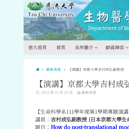
Skip
to
content
Skip
慈大首頁
首頁
系所簡介
師資陣容
to
content
Home
最新消息
【演講】京都大學吉村成弘副教授
【演講】京都大學吉村成
2022 年 11 月 25 日
最新消息
【生命科學系111學年度第1學期專題演講
講員：
吉村成弘副教授 (日本京都大學生
題目：
How do post-translational modi