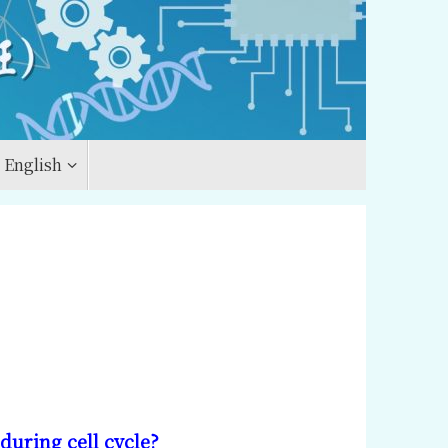
English
during cell cycle?