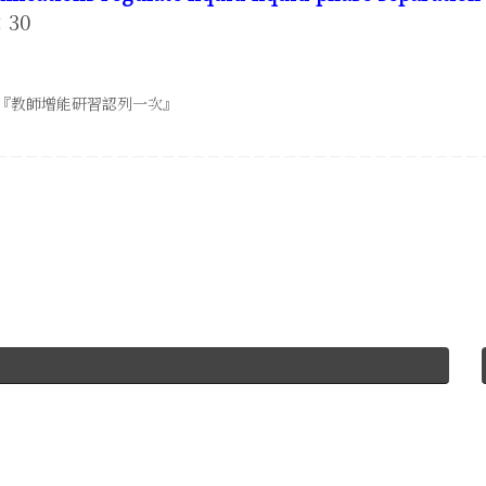
：30
『教師增能研習認列一次』