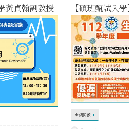
大學黃貞翰副教授
【碩班甄試入學】報
繼續閱讀